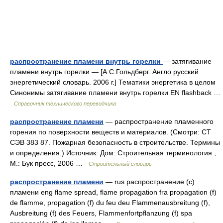
распространение пламени внутрь горелки
— затягивание
пламени внутрь горелки — [А.С.Гольдберг. Англо русский
энергетический словарь. 2006 г.] Тематики энергетика в целом
Синонимы затягивание пламени внутрь горелки EN flashback …
Справочник технического переводчика
распространение пламени
— распространение пламенного
горения по поверхности веществ и материалов. (Смотри: СТ
СЭВ 383 87. Пожарная безопасность в строительстве. Термины
и определения.) Источник: Дом: Строительная терминология ,
М.: Бук пресс, 2006 …
Строительный словарь
распространение пламени
— rus распространение (с)
пламени eng flame spread, flame propagation fra propagation (f)
de flamme, propagation (f) du feu deu Flammenausbreitung (f),
Ausbreitung (f) des Feuers, Flammenfortpflanzung (f) spa